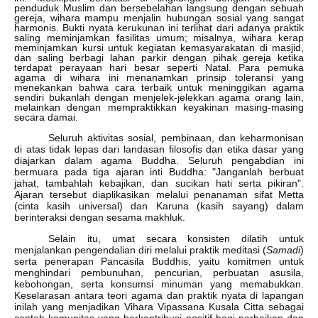
penduduk Muslim dan bersebelahan langsung dengan sebuah
gereja, wihara mampu menjalin hubungan sosial yang sangat
harmonis. Bukti nyata kerukunan ini terlihat dari adanya praktik
saling meminjamkan fasilitas umum; misalnya, wihara kerap
meminjamkan kursi untuk kegiatan kemasyarakatan di masjid,
dan saling berbagi lahan parkir dengan pihak gereja ketika
terdapat perayaan hari besar seperti Natal. Para pemuka
agama di wihara ini menanamkan prinsip toleransi yang
menekankan bahwa cara terbaik untuk meninggikan agama
sendiri bukanlah dengan menjelek-jelekkan agama orang lain,
melainkan dengan mempraktikkan keyakinan masing-masing
secara damai.
Seluruh aktivitas sosial, pembinaan, dan keharmonisan
di atas tidak lepas dari landasan filosofis dan etika dasar yang
diajarkan dalam agama Buddha. Seluruh pengabdian ini
bermuara pada tiga ajaran inti Buddha: "Janganlah berbuat
jahat, tambahlah kebajikan, dan sucikan hati serta pikiran".
Ajaran tersebut diaplikasikan melalui penanaman sifat Metta
(cinta kasih universal) dan Karuna (kasih sayang) dalam
berinteraksi dengan sesama makhluk.
Selain itu, umat secara konsisten dilatih untuk
menjalankan pengendalian diri melalui praktik meditasi (
Samadi
)
serta penerapan Pancasila Buddhis, yaitu komitmen untuk
menghindari pembunuhan, pencurian, perbuatan asusila,
kebohongan, serta konsumsi minuman yang memabukkan.
Keselarasan antara teori agama dan praktik nyata di lapangan
inilah yang menjadikan Vihara Vipassana Kusala Citta sebagai