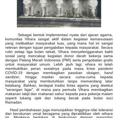
Sebagai bentuk implementasi nyata dari ajaran agama,
komunitas Vihara sangat aktif dalam kegiatan kemanusiaan
yang melibatkan masyarakat luas, yang mana hal ini sangat
relevan dengan tujuan pengabdian kepada masyarakat. Secara
rutin setiap tiga bulan sekali, Vihara menyelenggarakan bakti
sosial yang mencakup kegiatan donor darah bekerja sama
dengan Palang Merah Indonesia (PMI) serta pengobatan gratis
untuk masyarakat umum. Lebih jauh lagi, vihara ini telah
membuktikan peran sosialnya pada masa krisis pandemi
COVID-19 dengan membagikan pasokan oksigen,
hand
sanitizer
, hingga masker secara cuma-cuma kepada
masyarakat yang membutuhkan tanpa memandang latar
belakang. Bahkan, terdapat tradisi lintas agama yang disebut
"serangan fajar", di mana para pemuda Vihara membagikan
makanan takjil dan makanan sahur kepada para pekerja malam
seperti tukang ojek dan tukang becak pada bulan suci
Ramadan.
Hasil pembahasan juga menunjukkan tingginya nilai toleransi
dan kerukunan umat beragama yang dipraktikkan oleh wihara
ini. Meskipun berlokasi di lingkungan dengan mayoritas